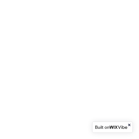
Built on