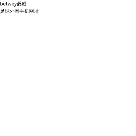
betwey必威
足球外围手机网址