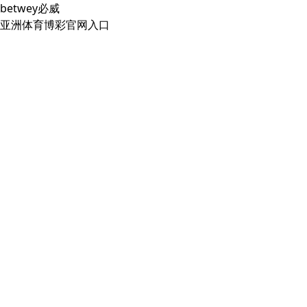
betwey必威
亚洲体育博彩官网入口