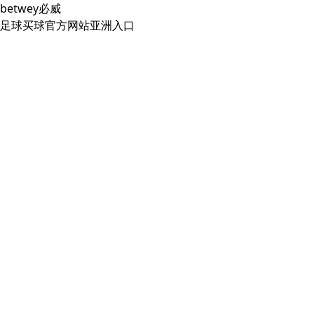
betwey必威
足球买球官方网站亚洲入口